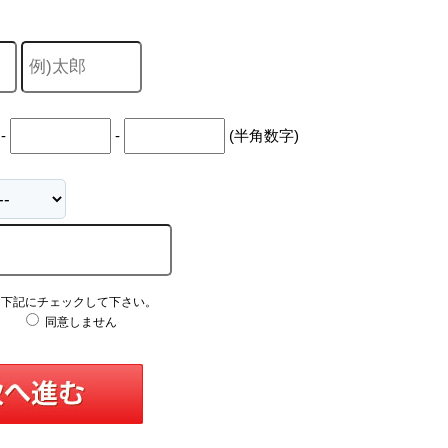
-
-
(半角数字)
え下記にチェックして下さい。
同意しません