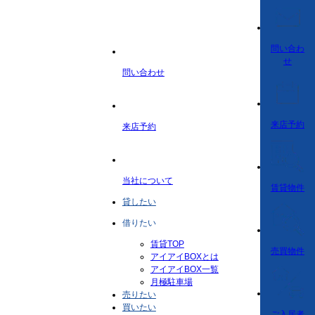
問い合わ
せ
問い合わせ
来店予約
来店予約
当社について
賃貸物件
貸したい
借りたい
賃貸TOP
売買物件
アイアイBOXとは
アイアイBOX一覧
月極駐車場
売りたい
買いたい
ご入居者