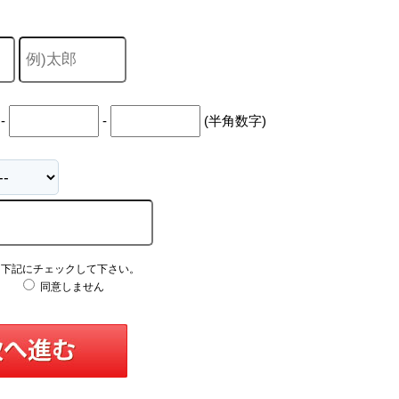
-
-
(半角数字)
え下記にチェックして下さい。
同意しません