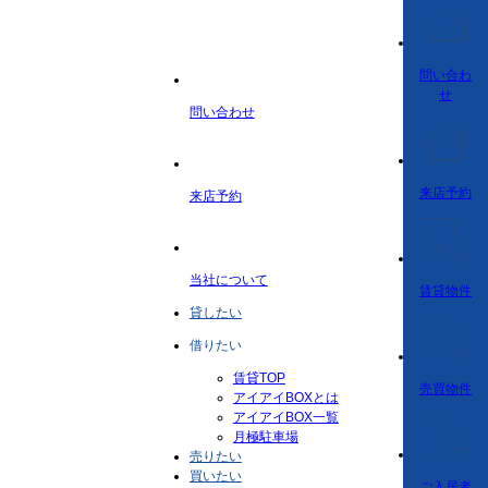
問い合わ
せ
問い合わせ
来店予約
来店予約
当社について
賃貸物件
貸したい
借りたい
賃貸TOP
売買物件
アイアイBOXとは
アイアイBOX一覧
月極駐車場
売りたい
買いたい
ご入居者