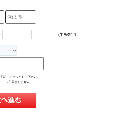
-
-
(半角数字)
え下記にチェックして下さい。
同意しません