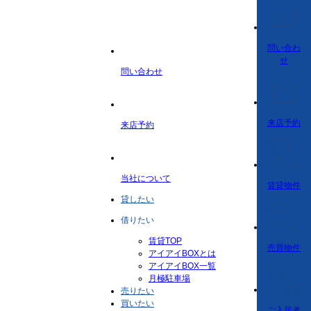
問い合わ
せ
問い合わせ
来店予約
来店予約
当社について
賃貸物件
貸したい
借りたい
賃貸TOP
売買物件
アイアイBOXとは
アイアイBOX一覧
月極駐車場
売りたい
買いたい
ご入居者