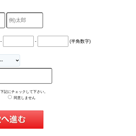
-
-
(半角数字)
え下記にチェックして下さい。
同意しません