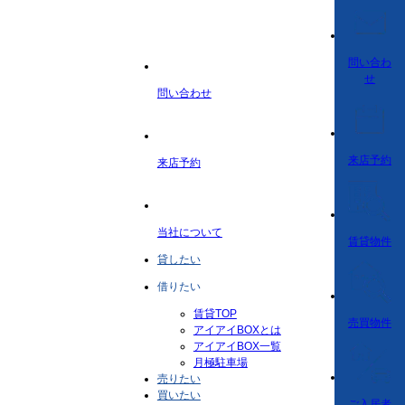
問い合わ
せ
問い合わせ
来店予約
来店予約
当社について
賃貸物件
貸したい
借りたい
賃貸TOP
売買物件
アイアイBOXとは
アイアイBOX一覧
月極駐車場
売りたい
買いたい
ご入居者