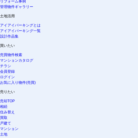
リフォーム事例
管理物件ギャラリー
土地活用
アイアイパーキングとは
アイアイパーキング一覧
設計作品集
買いたい
売買物件検索
マンションカタログ
チラシ
会員登録
ログイン
お気に入り物件(売買)
売りたい
売却TOP
相続
住み替え
買取
戸建て
マンション
土地