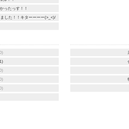
かったっす！！
した！！キターーーー(>_<)/
0)
1)
0)
0)
0)