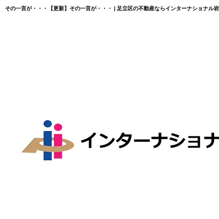
その一言が・・・【更新】その一言が・・・ | 足立区の不動産ならインターナショナル