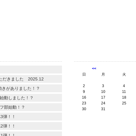
】
<<
日
月
火
きました 2025.12
2
3
4
動きがありました！？
9
10
11
始動しました！？
16
17
18
23
24
25
フ部始動！？
30
31
3弾！！
2弾！！
1弾！！