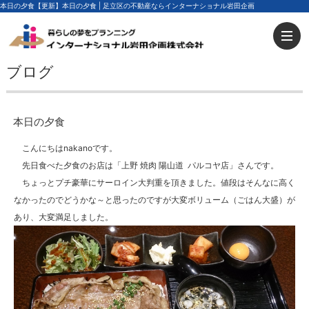
本日の夕食【更新】本日の夕食 | 足立区の不動産ならインターナショナル岩田企画
ブログ
本日の夕食
こんにちはnakanoです。
先日食べた夕食のお店は「上野 焼肉 陽山道 パルコヤ店」さんです。
ちょっとプチ豪華にサーロイン大判重を頂きました。値段はそんなに高く
なかったのでどうかな～と思ったのですが大変ボリューム（ごはん大盛）が
あり、大変満足しました。