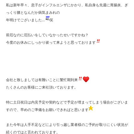
私は新年早々、息子がインフルエンザにかかり、私自身も先週に胃腸炎、ぎ
っくり腰となんだか病気まみれの
年明けでございました…
笑
前厄なのに厄払いをしていなかったせいですかね？
今度のお休みにしっかり祓って来ようと思っております
会社と致しましては有難いことに繁忙期到来
たくさんのお客様にご来社頂いております。
特に土日祝日は内見予定や契約などで予定が埋まってしまう場合がございま
すので、早めのご準備をお願いできればと思います
また今年は人手不足などにより引っ越し業者様のご予約が取りにくい状況が
続くのではと言われております。