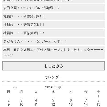
岩田企画！！ついにゴルフ部始動！？
社員旅・・・研修第3弾！！
社員旅・・・研修第2弾！！
社員旅・・・研修第1弾！！
男だらけの・・・・・楽しかったっす！！
本日 ５月２３日エキア竹ノ塚オープンしました！！キターーーー
(>_<)/
もっとみる
カレンダー
2026年8月
<<
日
月
火
水
木
金
土
1
2
3
4
5
6
7
8
9
10
11
12
13
14
15