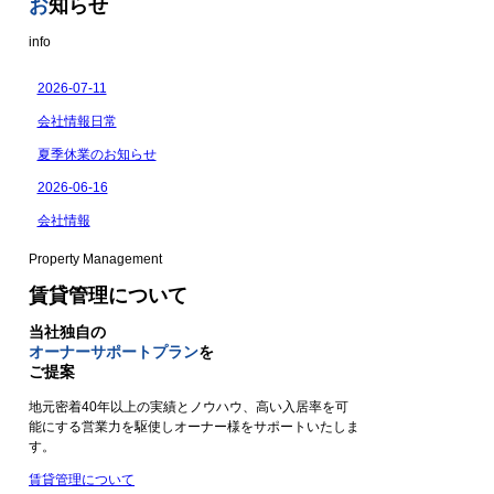
お
知らせ
info
Property Management
賃貸管理について
当社独自の
オーナーサポートプラン
を
ご提案
地元密着40年以上の実績とノウハウ、高い入居率を可
能にする営業力を駆使しオーナー様をサポートいたしま
す。
賃貸管理について