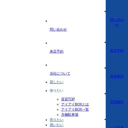
問い合わ
せ
問い合わせ
来店予約
来店予約
当社について
賃貸物件
貸したい
借りたい
賃貸TOP
売買物件
アイアイBOXとは
アイアイBOX一覧
月極駐車場
売りたい
買いたい
ご入居者