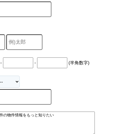
-
-
(半角数字)