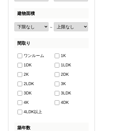
建物面積
～
間取り
ワンルーム
1K
1DK
1LDK
2K
2DK
2LDK
3K
3DK
3LDK
4K
4DK
4LDK以上
築年数