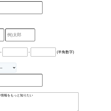
-
-
(半角数字)