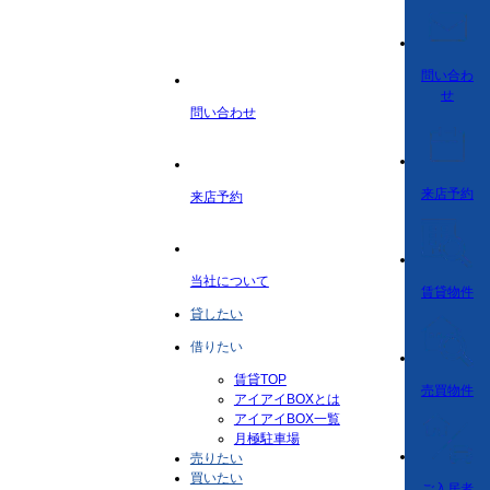
問い合わ
せ
問い合わせ
来店予約
来店予約
当社について
賃貸物件
貸したい
借りたい
賃貸TOP
売買物件
アイアイBOXとは
アイアイBOX一覧
月極駐車場
売りたい
買いたい
ご入居者