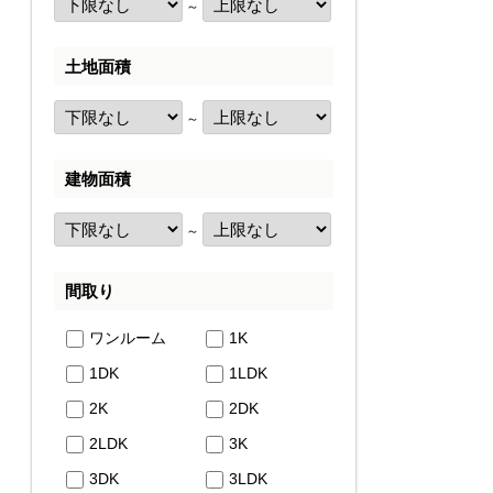
～
土地面積
～
建物面積
～
間取り
ワンルーム
1K
1DK
1LDK
2K
2DK
2LDK
3K
3DK
3LDK