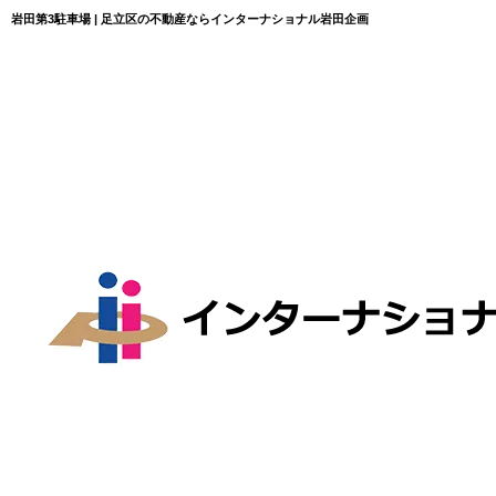
岩田第3駐車場 | 足立区の不動産ならインターナショナル岩田企画