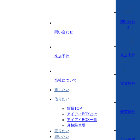
問い合わ
せ
問い合わせ
来店予約
来店予約
当社について
賃貸物件
貸したい
借りたい
賃貸TOP
売買物件
アイアイBOXとは
アイアイBOX一覧
月極駐車場
売りたい
買いたい
ご入居者