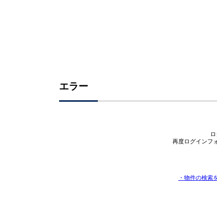
エラー
ロ
再度ログインフ
・物件の検索