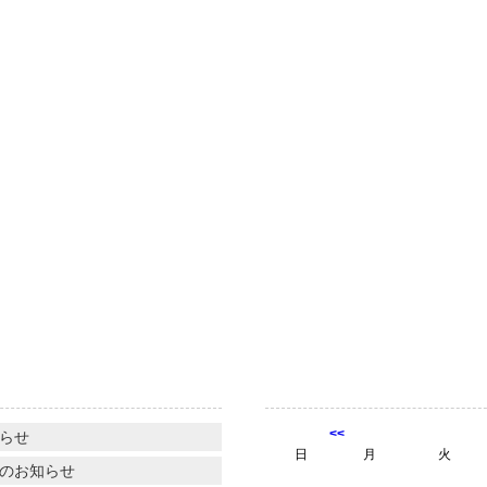
】
<<
らせ
日
月
火
業のお知らせ