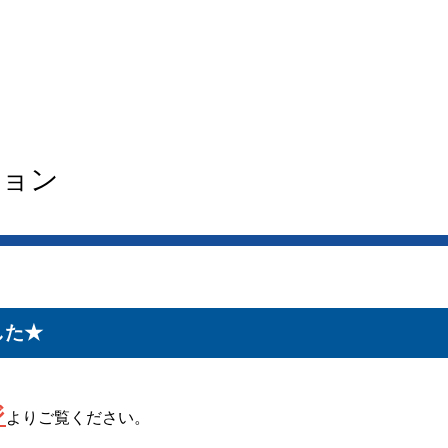
ション
した★
ジ
よりご覧ください。