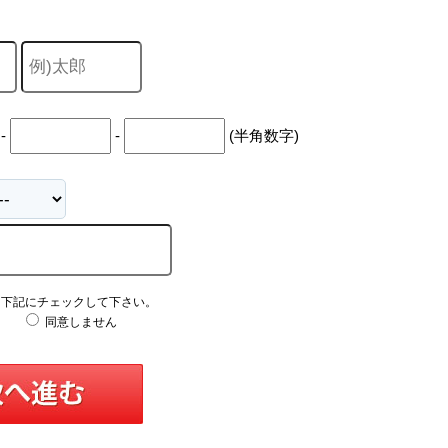
-
-
(半角数字)
え下記にチェックして下さい。
同意しません