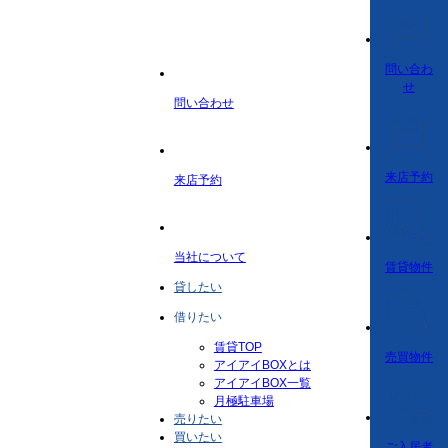
問い合わ
せ
問い合わせ
来店予約
来店予約
当社について
賃貸物件
貸したい
借りたい
賃貸TOP
売買物件
アイアイBOXとは
アイアイBOX一覧
月極駐車場
売りたい
買いたい
ご入居者