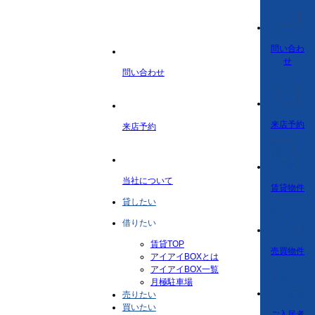
問い合わ
せ
問い合わせ
来店予約
来店予約
当社について
賃貸物件
貸したい
借りたい
賃貸TOP
売買物件
アイアイBOXとは
アイアイBOX一覧
月極駐車場
売りたい
買いたい
ご入居者