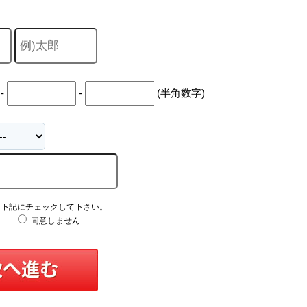
-
-
(半角数字)
え下記にチェックして下さい。
同意しません